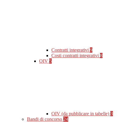
Contratti integrativi
9
Costi contratti integrativi
8
OIV
5
OIV (da pubblicare in tabelle)
3
Bandi di concorso
24