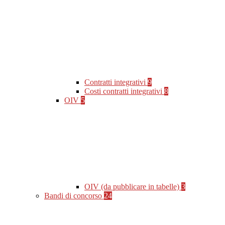
Contratti integrativi
9
Costi contratti integrativi
8
OIV
5
OIV (da pubblicare in tabelle)
3
Bandi di concorso
24