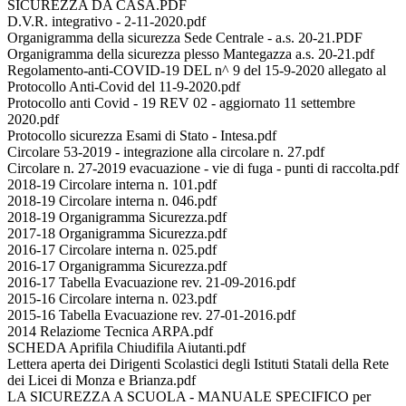
SICUREZZA DA CASA.PDF
D.V.R. integrativo - 2-11-2020.pdf
Organigramma della sicurezza Sede Centrale - a.s. 20-21.PDF
Organigramma della sicurezza plesso Mantegazza a.s. 20-21.pdf
Regolamento-anti-COVID-19 DEL n^ 9 del 15-9-2020 allegato al
Protocollo Anti-Covid del 11-9-2020.pdf
Protocollo anti Covid - 19 REV 02 - aggiornato 11 settembre
2020.pdf
Protocollo sicurezza Esami di Stato - Intesa.pdf
Circolare 53-2019 - integrazione alla circolare n. 27.pdf
Circolare n. 27-2019 evacuazione - vie di fuga - punti di raccolta.pdf
2018-19 Circolare interna n. 101.pdf
2018-19 Circolare interna n. 046.pdf
2018-19 Organigramma Sicurezza.pdf
2017-18 Organigramma Sicurezza.pdf
2016-17 Circolare interna n. 025.pdf
2016-17 Organigramma Sicurezza.pdf
2016-17 Tabella Evacuazione rev. 21-09-2016.pdf
2015-16 Circolare interna n. 023.pdf
2015-16 Tabella Evacuazione rev. 27-01-2016.pdf
2014 Relaziome Tecnica ARPA.pdf
SCHEDA Aprifila Chiudifila Aiutanti.pdf
Lettera aperta dei Dirigenti Scolastici degli Istituti Statali della Rete
dei Licei di Monza e Brianza.pdf
LA SICUREZZA A SCUOLA - MANUALE SPECIFICO per