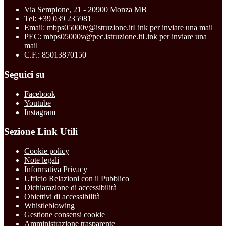
Via Sempione, 21 - 20900 Monza MB
Tel:
+39 039 235981
Email:
mbps05000v@istruzione.it
Link per inviare una mail
PEC:
mbps05000v@pec.istruzione.it
Link per inviare una
mail
C.F.: 85013870150
Seguici su
Facebook
Youtube
Instagram
Sezione Link Utili
Cookie policy
Note legali
Informativa Privacy
Ufficio Relazioni con il Pubblico
Dichiarazione di accessibilità
Obiettivi di accessibilità
Whistleblowing
Gestione consensi cookie
Amministrazione trasparente