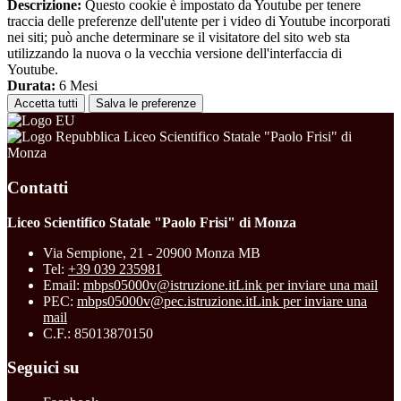
Descrizione:
Questo cookie è impostato da Youtube per tenere
traccia delle preferenze dell'utente per i video di Youtube incorporati
nei siti; può anche determinare se il visitatore del sito web sta
utilizzando la nuova o la vecchia versione dell'interfaccia di
Youtube.
Durata:
6 Mesi
Accetta tutti
Salva le preferenze
Liceo Scientifico Statale "Paolo Frisi" di
Monza
Contatti
Liceo Scientifico Statale "Paolo Frisi" di Monza
Via Sempione, 21 - 20900 Monza MB
Tel:
+39 039 235981
Email:
mbps05000v@istruzione.it
Link per inviare una mail
PEC:
mbps05000v@pec.istruzione.it
Link per inviare una
mail
C.F.: 85013870150
Seguici su