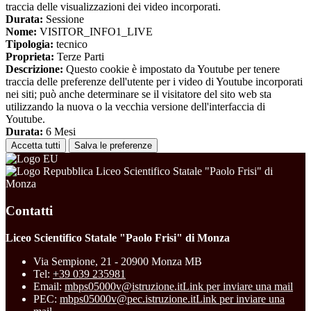
traccia delle visualizzazioni dei video incorporati.
Durata:
Sessione
Nome:
VISITOR_INFO1_LIVE
Tipologia:
tecnico
Proprieta:
Terze Parti
Descrizione:
Questo cookie è impostato da Youtube per tenere
traccia delle preferenze dell'utente per i video di Youtube incorporati
nei siti; può anche determinare se il visitatore del sito web sta
utilizzando la nuova o la vecchia versione dell'interfaccia di
Youtube.
Durata:
6 Mesi
Accetta tutti
Salva le preferenze
Liceo Scientifico Statale "Paolo Frisi" di
Monza
Contatti
Liceo Scientifico Statale "Paolo Frisi" di Monza
Via Sempione, 21 - 20900 Monza MB
Tel:
+39 039 235981
Email:
mbps05000v@istruzione.it
Link per inviare una mail
PEC:
mbps05000v@pec.istruzione.it
Link per inviare una