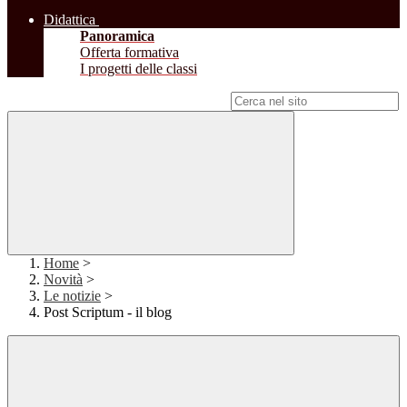
Didattica
Panoramica
Offerta formativa
I progetti delle classi
Campo di ricerca per le pagine del sito
Home
>
Novità
>
Le notizie
>
Post Scriptum - il blog