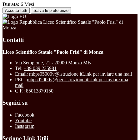
Durata:
6 Mesi
Accetta tutti
Salva le preferenze
Liceo Scientifico Statale "Paolo Frisi" di
Monza
Contatti
Liceo Scientifico Statale "Paolo Frisi" di Monza
Via Sempione, 21 - 20900 Monza MB
Tel:
+39 039 235981
Email:
mbps05000v@istruzione.it
Link per inviare una mail
PEC:
mbps05000v@pec.istruzione.it
Link per inviare una
mail
C.F.: 85013870150
Seguici su
Facebook
Youtube
Instagram
Sezione Link Utili