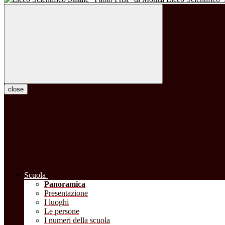
close
Scuola
Panoramica
Presentazione
I luoghi
Le persone
I numeri della scuola