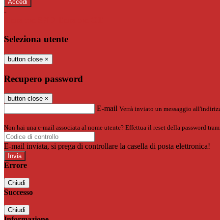
-
Entra con SPID
Entra con CIE
Seleziona utente
button close
×
Recupero password
button close
×
E-mail
Verrà inviato un messaggio all'indirizz
Non hai una e-mail associata al nome utente? Effettua il reset della password tram
E-mail inviata, si prega di controllare la casella di posta elettronica!
Errore
Chiudi
Successo
Chiudi
Informazione