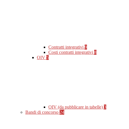
Contratti integrativi
9
Costi contratti integrativi
8
OIV
5
OIV (da pubblicare in tabelle)
3
Bandi di concorso
24