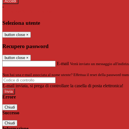
-
Entra con SPID
Entra con CIE
Seleziona utente
button close
×
Recupero password
button close
×
E-mail
Verrà inviato un messaggio all'indirizz
Non hai una e-mail associata al nome utente? Effettua il reset della password tram
E-mail inviata, si prega di controllare la casella di posta elettronica!
Errore
Chiudi
Successo
Chiudi
Informazione