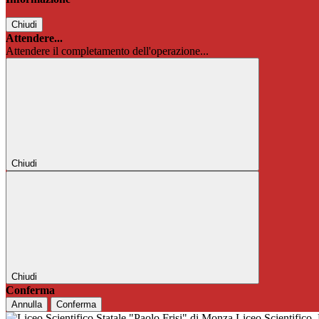
Chiudi
Attendere...
Attendere il completamento dell'operazione...
Chiudi
Chiudi
Conferma
Annulla
Conferma
Liceo Scientifico