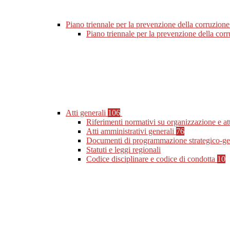
Piano triennale per la prevenzione della corruzione
Piano triennale per la prevenzione della co
Atti generali
106
Riferimenti normativi su organizzazione e at
Atti amministrativi generali
76
Documenti di programmazione strategico-ge
Statuti e leggi regionali
Codice disciplinare e codice di condotta
10