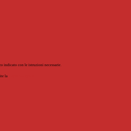
o indicato con le istruzioni necessarie.
ite la
Login Spaggiari