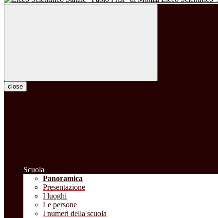
close
Scuola
Panoramica
Presentazione
I luoghi
Le persone
I numeri della scuola