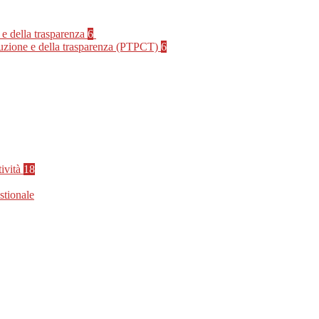
 e della trasparenza
6
rruzione e della trasparenza (PTPCT)
6
tività
18
stionale