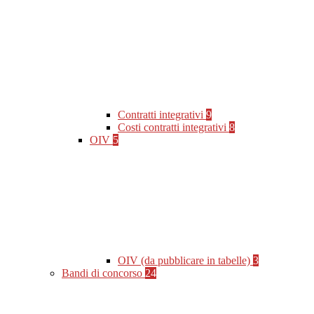
Contratti integrativi
9
Costi contratti integrativi
8
OIV
5
OIV (da pubblicare in tabelle)
3
Bandi di concorso
24