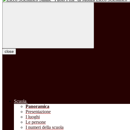
close
Scuola
Panoramica
Presentazione
I luoghi
Le persone
I numeri della scuola