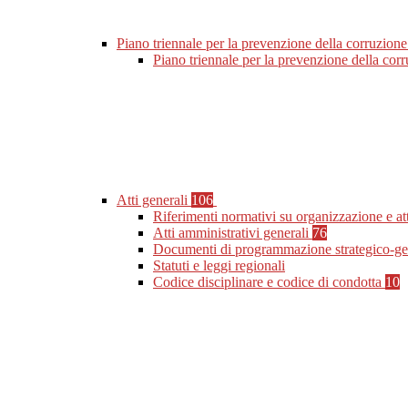
Piano triennale per la prevenzione della corruzione
Piano triennale per la prevenzione della co
Atti generali
106
Riferimenti normativi su organizzazione e at
Atti amministrativi generali
76
Documenti di programmazione strategico-ge
Statuti e leggi regionali
Codice disciplinare e codice di condotta
10