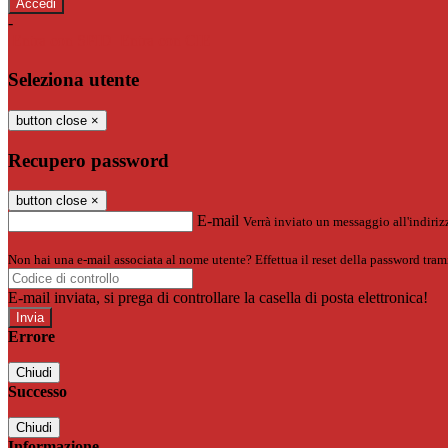
-
Entra con SPID
Entra con CIE
Seleziona utente
button close
×
Recupero password
button close
×
E-mail
Verrà inviato un messaggio all'indirizz
Non hai una e-mail associata al nome utente? Effettua il reset della password tram
E-mail inviata, si prega di controllare la casella di posta elettronica!
Errore
Chiudi
Successo
Chiudi
Informazione