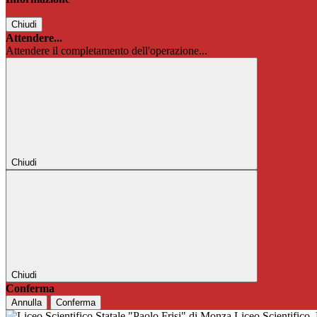
Chiudi
Attendere...
Attendere il completamento dell'operazione...
Chiudi
Chiudi
Conferma
Annulla
Conferma
Liceo Scientifico