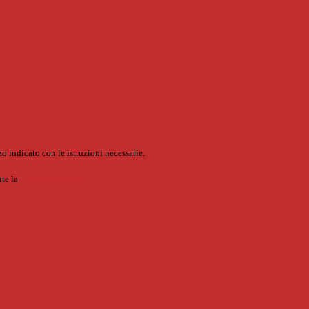
o indicato con le istruzioni necessarie.
ite la
Login Spaggiari