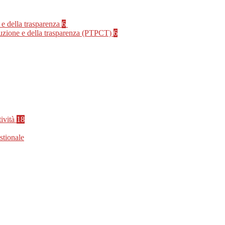
 e della trasparenza
6
rruzione e della trasparenza (PTPCT)
6
tività
18
stionale