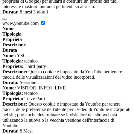
proprietà di Google) per aiutarti a costruire un profilo dei tuoi
interessi e mostrarti annunci pertinenti su altri siti.
Durata:
6 mesi 3 giorni
www.youtube.com
Nome
Tipologia
Proprieta
Descrizione
Durata
Nome:
YSC
Tipologia:
tecnico
Proprieta:
Third-party
Descrizione:
Questo cookie è impostato da YouTube per tenere
traccia delle visualizzazioni dei video incorporati.
Durata:
Sessione
Nome:
VISITOR_INFO1_LIVE
Tipologia:
tecnico
Proprieta:
Terze Parti
Descrizione:
Questo cookie è impostato da Youtube per tenere
traccia delle preferenze dell'utente per i video di Youtube incorporati
nei siti; può anche determinare se il visitatore del sito web sta
utilizzando la nuova o la vecchia versione dell'interfaccia di
Youtube.
Durata:
6 Mesi