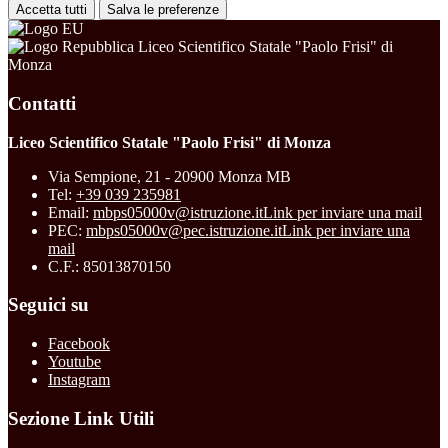
Accetta tutti
Salva le preferenze
Liceo Scientifico Statale "Paolo Frisi" di
Monza
Contatti
Liceo Scientifico Statale "Paolo Frisi" di Monza
Via Sempione, 21 - 20900 Monza MB
Tel:
+39 039 235981
Email:
mbps05000v@istruzione.it
Link per inviare una mail
PEC:
mbps05000v@pec.istruzione.it
Link per inviare una
mail
C.F.: 85013870150
Seguici su
Facebook
Youtube
Instagram
Sezione Link Utili