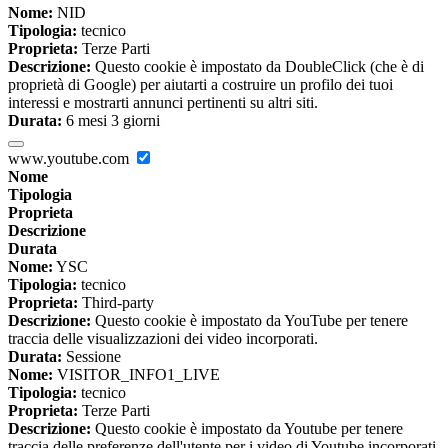
Nome:
NID
Tipologia:
tecnico
Proprieta:
Terze Parti
Descrizione:
Questo cookie è impostato da DoubleClick (che è di
proprietà di Google) per aiutarti a costruire un profilo dei tuoi
interessi e mostrarti annunci pertinenti su altri siti.
Durata:
6 mesi 3 giorni
www.youtube.com
Nome
Tipologia
Proprieta
Descrizione
Durata
Nome:
YSC
Tipologia:
tecnico
Proprieta:
Third-party
Descrizione:
Questo cookie è impostato da YouTube per tenere
traccia delle visualizzazioni dei video incorporati.
Durata:
Sessione
Nome:
VISITOR_INFO1_LIVE
Tipologia:
tecnico
Proprieta:
Terze Parti
Descrizione:
Questo cookie è impostato da Youtube per tenere
traccia delle preferenze dell'utente per i video di Youtube incorporati