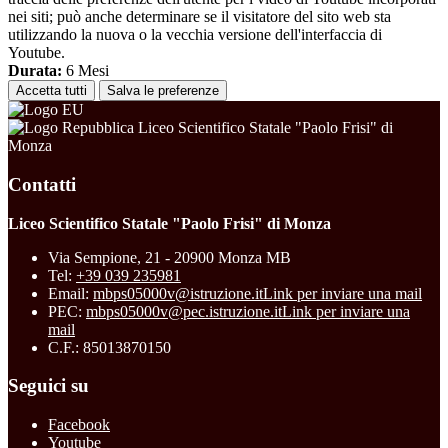
nei siti; può anche determinare se il visitatore del sito web sta
utilizzando la nuova o la vecchia versione dell'interfaccia di
Youtube.
Durata:
6 Mesi
Accetta tutti
Salva le preferenze
Liceo Scientifico Statale "Paolo Frisi" di
Monza
Contatti
Liceo Scientifico Statale "Paolo Frisi" di Monza
Via Sempione, 21 - 20900 Monza MB
Tel:
+39 039 235981
Email:
mbps05000v@istruzione.it
Link per inviare una mail
PEC:
mbps05000v@pec.istruzione.it
Link per inviare una
mail
C.F.: 85013870150
Seguici su
Facebook
Youtube