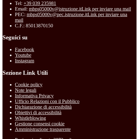
Tel:
+39 039 235981
Email:
mbps05000v@istruzione.it
Link per inviare una mail
PEC:
mbps05000v@pec.istruzione.it
Link per inviare una
mail
C.F.: 85013870150
Seguici su
Facebook
Youtube
Instagram
Sezione Link Utili
Cookie policy
Note legali
Informativa Privacy
Ufficio Relazioni con il Pubblico
Dichiarazione di accessibilità
Obiettivi di accessibilità
Whistleblowing
Gestione consensi cookie
Amministrazione trasparente