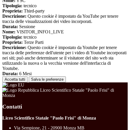
Nome:
YSC
Tipologia:
tecnico
Proprieta:
Third-party
Descrizione:
Questo cookie è impostato da YouTube per tenere
traccia delle visualizzazioni dei video incorporati.
Durata:
Sessione
Nome:
VISITOR_INFO1_LIVE
Tipologia:
tecnico
Proprieta:
Terze Parti
Descrizione:
Questo cookie è impostato da Youtube per tenere
traccia delle preferenze dell'utente per i video di Youtube incorporati
nei siti; può anche determinare se il visitatore del sito web sta
utilizzando la nuova o la vecchia versione dell'interfaccia di
Youtube.
Durata:
6 Mesi
Accetta tutti
Salva le preferenze
Liceo Scientifico Statale "Paolo Frisi" di
Monza
Contatti
Liceo Scientifico Statale "Paolo Frisi" di Monza
Via Sempione, 21 - 20900 Monza MB