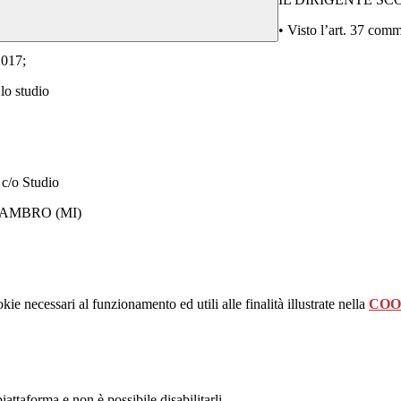
• Visto l’art. 37 co
2017;
 lo studio
 c/o Studio
 LAMBRO (MI)
kie necessari al funzionamento ed utili alle finalità illustrate nella
COO
attaforma e non è possibile disabilitarli.