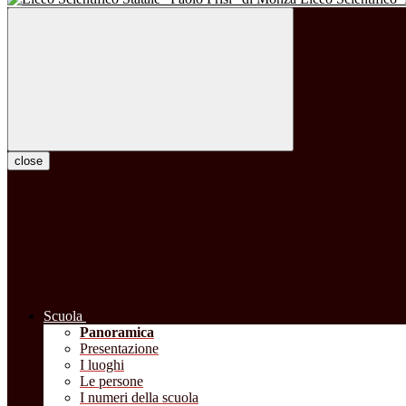
close
Scuola
Panoramica
Presentazione
I luoghi
Le persone
I numeri della scuola