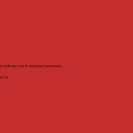
o indicato con le istruzioni necessarie.
ite la
Login Spaggiari