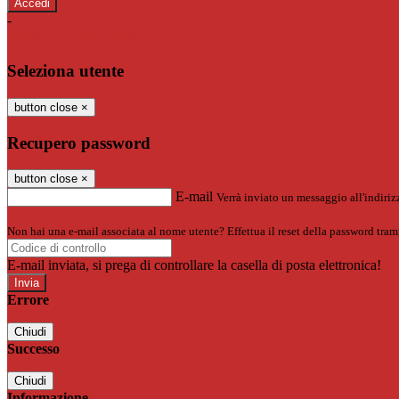
-
Entra con SPID
Entra con CIE
Seleziona utente
button close
×
Recupero password
button close
×
E-mail
Verrà inviato un messaggio all'indirizz
Non hai una e-mail associata al nome utente? Effettua il reset della password tram
E-mail inviata, si prega di controllare la casella di posta elettronica!
Errore
Chiudi
Successo
Chiudi
Informazione