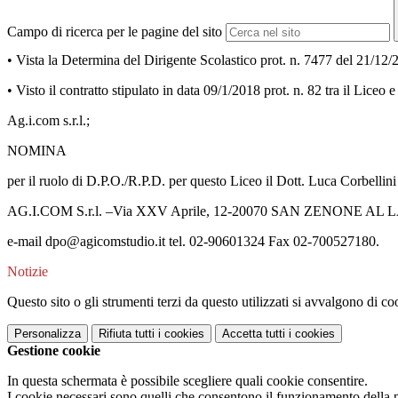
Campo di ricerca per le pagine del sito
• Vista la Determina del Dirigente Scolastico prot. n. 7477 del 21/12/
• Visto il contratto stipulato in data 09/1/2018 prot. n. 82 tra il Liceo e
Ag.i.com s.r.l.;
NOMINA
per il ruolo di D.P.O./R.P.D. per questo Liceo il Dott. Luca Corbellini
AG.I.COM S.r.l. –Via XXV Aprile, 12-20070 SAN ZENONE AL
e-mail dpo@agicomstudio.it tel. 02-90601324 Fax 02-700527180.
Notizie
Questo sito o gli strumenti terzi da questo utilizzati si avvalgono di coo
Personalizza
Rifiuta tutti
i cookies
Accetta tutti
i cookies
Gestione cookie
In questa schermata è possibile scegliere quali cookie consentire.
I cookie necessari sono quelli che consentono il funzionamento della pi