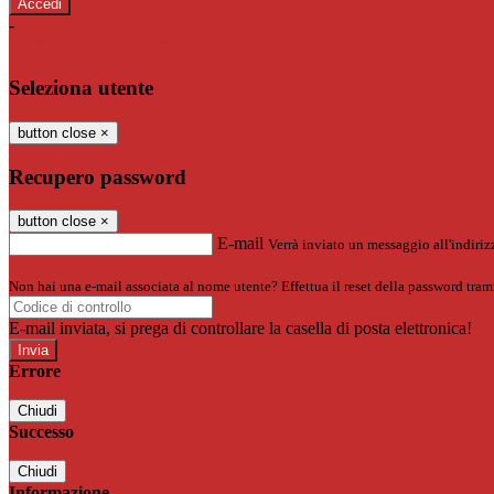
-
Entra con SPID
Entra con CIE
Seleziona utente
button close
×
Recupero password
button close
×
E-mail
Verrà inviato un messaggio all'indirizz
Non hai una e-mail associata al nome utente? Effettua il reset della password tram
E-mail inviata, si prega di controllare la casella di posta elettronica!
Errore
Chiudi
Successo
Chiudi
Informazione