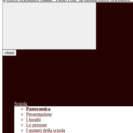
close
Scuola
Panoramica
Presentazione
I luoghi
Le persone
I numeri della scuola