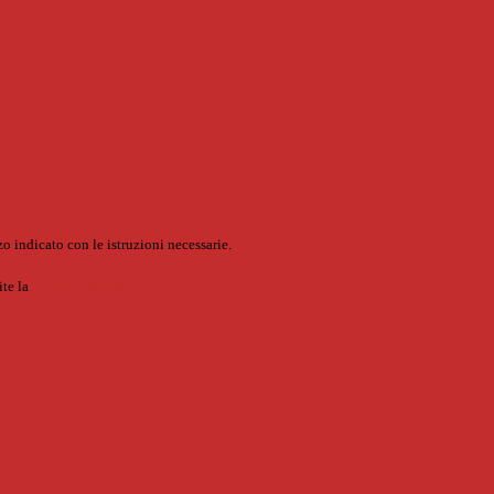
o indicato con le istruzioni necessarie.
ite la
Login Spaggiari