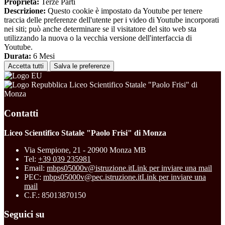
Proprieta:
Terze Parti
Descrizione:
Questo cookie è impostato da Youtube per tenere
traccia delle preferenze dell'utente per i video di Youtube incorporati
nei siti; può anche determinare se il visitatore del sito web sta
utilizzando la nuova o la vecchia versione dell'interfaccia di
Youtube.
Durata:
6 Mesi
Accetta tutti
Salva le preferenze
Liceo Scientifico Statale "Paolo Frisi" di
Monza
Contatti
Liceo Scientifico Statale "Paolo Frisi" di Monza
Via Sempione, 21 - 20900 Monza MB
Tel:
+39 039 235981
Email:
mbps05000v@istruzione.it
Link per inviare una mail
PEC:
mbps05000v@pec.istruzione.it
Link per inviare una
mail
C.F.: 85013870150
Seguici su