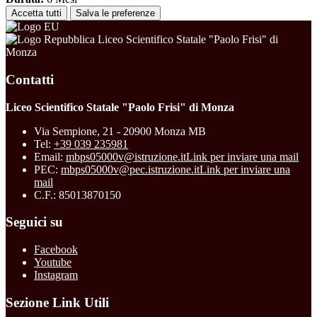
Accetta tutti
Salva le preferenze
Liceo Scientifico Statale "Paolo Frisi" di
Monza
Contatti
Liceo Scientifico Statale "Paolo Frisi" di Monza
Via Sempione, 21 - 20900 Monza MB
Tel:
+39 039 235981
Email:
mbps05000v@istruzione.it
Link per inviare una mail
PEC:
mbps05000v@pec.istruzione.it
Link per inviare una
mail
C.F.: 85013870150
Seguici su
Facebook
Youtube
Instagram
Sezione Link Utili