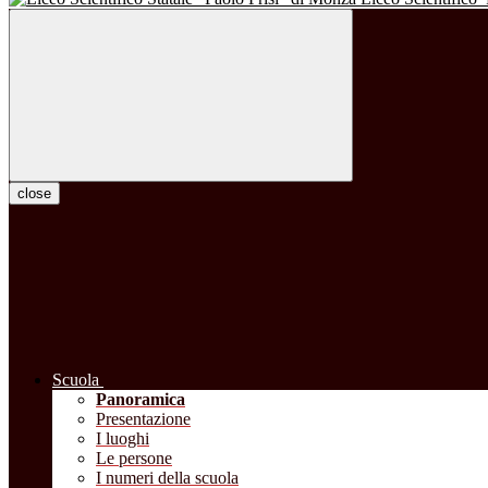
close
Scuola
Panoramica
Presentazione
I luoghi
Le persone
I numeri della scuola