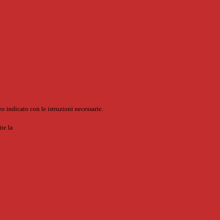
o indicato con le istruzioni necessarie.
ite la
Login Spaggiari