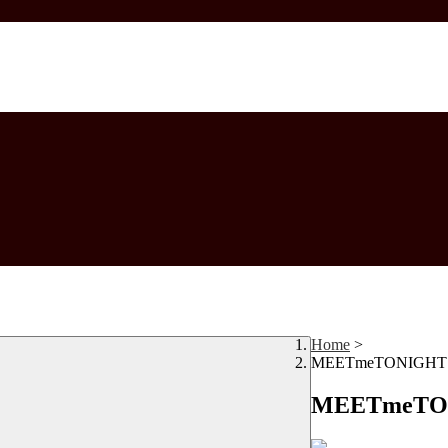
Home
>
MEETmeTONIGHT 
MEETmeTON