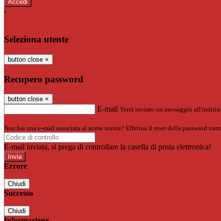
-
Entra con SPID
Entra con CIE
Seleziona utente
button close
×
Recupero password
button close
×
E-mail
Verrà inviato un messaggio all'indirizz
Non hai una e-mail associata al nome utente? Effettua il reset della password tram
E-mail inviata, si prega di controllare la casella di posta elettronica!
Errore
Chiudi
Successo
Chiudi
Informazione