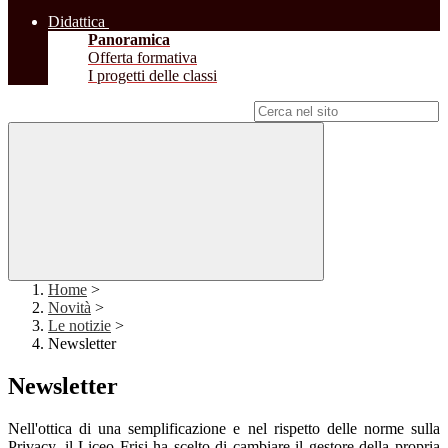
Didattica
Panoramica
Offerta formativa
I progetti delle classi
Campo di ricerca per le pagine del sito
Home
>
Novità
>
Le notizie
>
Newsletter
Newsletter
Nell'ottica di una semplificazione e nel rispetto delle norme sulla
Privacy, il Liceo Frisi ha scelto di cambiare il gestore della propria