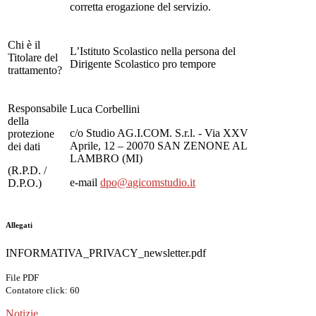
corretta erogazione del servizio.
Chi è il
L’Istituto Scolastico nella persona del
Titolare del
Dirigente Scolastico pro tempore
trattamento?
Responsabile
Luca Corbellini
della
c/o Studio AG.I.COM. S.r.l. - Via XXV
protezione
Aprile, 12 – 20070 SAN ZENONE AL
dei dati
LAMBRO (MI)
(R.P.D. /
e-mail
dpo@agicomstudio.it
D.P.O.)
Allegati
INFORMATIVA_PRIVACY_newsletter.pdf
File PDF
Contatore click: 60
Notizie