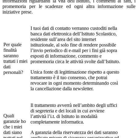
informazioni riguardanti la vita dell’Istituto, i commenti ai fatti, i
promemoria per le scadenze ed ogni altra informazione sulle
iniziative prese.
I tuoi dati di contatto verranno custoditi nella
banca dati elettronica dell’Istituto Scolastico,
residente sull’area del sito internet
Per quale
istituzionale, al solo fine di rendere possibile
finalità
l’invio periodico di e-mail per i fini già sopra
saranno
esposti di informazione, commento e
trattati i miei
promemoria circa le attività svolte dall’Istituto.
dati
Unica fonte di legittimazione rispetto a questo
personali?
trattamento è il tuo consenso, che potrai
revocare in ogni momento determinando così
la cancellazione dalla newsletter.
Il trattamento avverrà nell’ambito degli uffici
di segreteria e dei locali in cui avviene
Quali
l’attività l’i.t. di Istituto in modalità
garanzie ho
completamente informatica.
che i miei
dati siano
A garanzia della riservatezza dei dati saranno
trattati nel
applicate misure di sicurezza organizzative ed