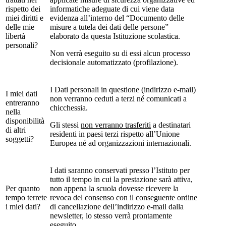
rispetto dei
informatiche adeguate di cui viene data
miei diritti e
evidenza all’interno del “Documento delle
delle mie
misure a tutela dei dati delle persone”
libertà
elaborato da questa Istituzione scolastica.
personali?
Non verrà eseguito su di essi alcun processo
decisionale automatizzato (profilazione).
I Dati personali in questione (indirizzo e-mail)
I miei dati
non verranno ceduti a terzi né comunicati a
entreranno
chicchessia.
nella
disponibilità
Gli stessi
non verranno trasferiti
a destinatari
di altri
residenti in paesi terzi rispetto all’Unione
soggetti?
Europea né ad organizzazioni internazionali.
I dati saranno conservati presso l’Istituto per
tutto il tempo in cui la prestazione sarà attiva,
Per quanto
non appena la scuola dovesse ricevere la
tempo terrete
revoca del consenso con il conseguente ordine
i miei dati?
di cancellazione dell’indirizzo e-mail dalla
newsletter, lo stesso verrà prontamente
eseguito.