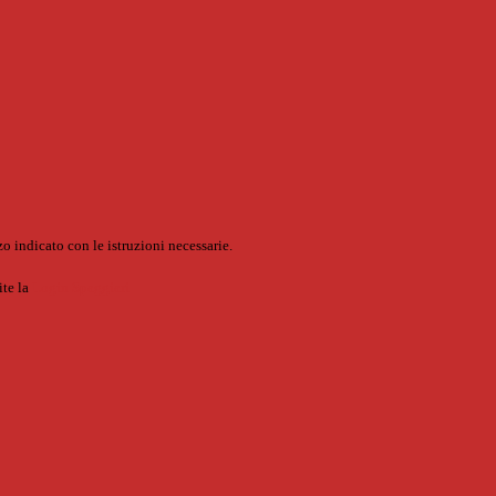
o indicato con le istruzioni necessarie.
ite la
Login Spaggiari