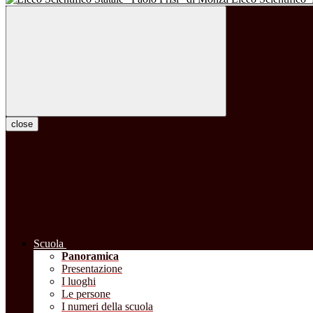
close
Scuola
Panoramica
Presentazione
I luoghi
Le persone
I numeri della scuola