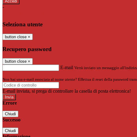
-
Entra con SPID
Entra con CIE
Seleziona utente
button close
×
Recupero password
button close
×
E-mail
Verrà inviato un messaggio all'indirizz
Non hai una e-mail associata al nome utente? Effettua il reset della password tram
E-mail inviata, si prega di controllare la casella di posta elettronica!
Errore
Chiudi
Successo
Chiudi
Informazione