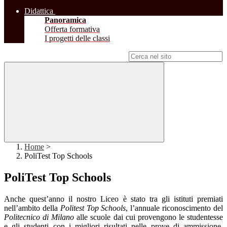
Didattica
Panoramica
Offerta formativa
I progetti delle classi
Campo di ricerca per le pagine del sito
Home
>
PoliTest Top Schools
PoliTest Top Schools
Anche quest’anno il nostro Liceo è stato tra gli istituti premiati
nell’ambito della
Politest Top Schools
, l’annuale riconoscimento del
Politecnico di Milano
alle scuole dai cui provengono le studentesse
e gli studenti con i migliori risultati nelle prove di ammissione.