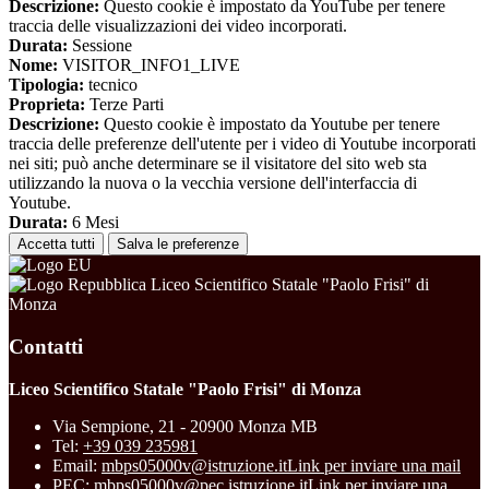
Descrizione:
Questo cookie è impostato da YouTube per tenere
traccia delle visualizzazioni dei video incorporati.
Durata:
Sessione
Nome:
VISITOR_INFO1_LIVE
Tipologia:
tecnico
Proprieta:
Terze Parti
Descrizione:
Questo cookie è impostato da Youtube per tenere
traccia delle preferenze dell'utente per i video di Youtube incorporati
nei siti; può anche determinare se il visitatore del sito web sta
utilizzando la nuova o la vecchia versione dell'interfaccia di
Youtube.
Durata:
6 Mesi
Accetta tutti
Salva le preferenze
Liceo Scientifico Statale "Paolo Frisi" di
Monza
Contatti
Liceo Scientifico Statale "Paolo Frisi" di Monza
Via Sempione, 21 - 20900 Monza MB
Tel:
+39 039 235981
Email:
mbps05000v@istruzione.it
Link per inviare una mail
PEC:
mbps05000v@pec.istruzione.it
Link per inviare una