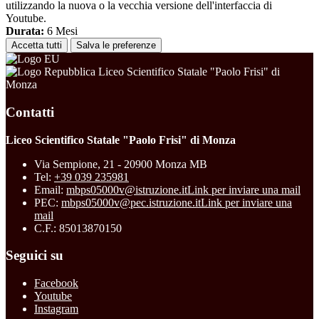
utilizzando la nuova o la vecchia versione dell'interfaccia di
Youtube.
Durata:
6 Mesi
Accetta tutti
Salva le preferenze
Liceo Scientifico Statale "Paolo Frisi" di
Monza
Contatti
Liceo Scientifico Statale "Paolo Frisi" di Monza
Via Sempione, 21 - 20900 Monza MB
Tel:
+39 039 235981
Email:
mbps05000v@istruzione.it
Link per inviare una mail
PEC:
mbps05000v@pec.istruzione.it
Link per inviare una
mail
C.F.: 85013870150
Seguici su
Facebook
Youtube
Instagram