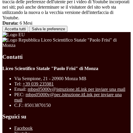
traccia delle preferenze dell'utente per i video di Youtube incorporati
nei siti; può anche determinare se il visitatore del sito web sta
utilizzando la nuova o la vecchia versione dell'interfaccia di
Youtube.
Durata:
6 Mesi
Accetta tutti
Salva le preferenze
Liceo Scientifico Statale "Paolo Frisi" di
Monza
Contatti
Liceo Scientifico Statale "Paolo Frisi" di Monza
Via Sempione, 21 - 20900 Monza MB
Tel:
+39 039 235981
Email:
mbps05000v@istruzione.it
Link per inviare una mail
PEC:
mbps05000v@pec.istruzione.it
Link per inviare una
mail
C.F.: 85013870150
Seguici su
Facebook