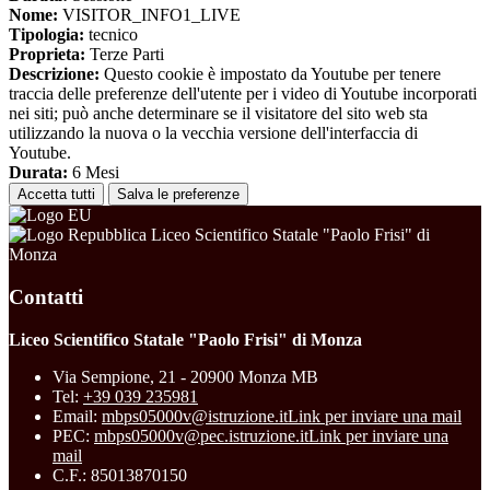
Nome:
VISITOR_INFO1_LIVE
Tipologia:
tecnico
Proprieta:
Terze Parti
Descrizione:
Questo cookie è impostato da Youtube per tenere
traccia delle preferenze dell'utente per i video di Youtube incorporati
nei siti; può anche determinare se il visitatore del sito web sta
utilizzando la nuova o la vecchia versione dell'interfaccia di
Youtube.
Durata:
6 Mesi
Accetta tutti
Salva le preferenze
Liceo Scientifico Statale "Paolo Frisi" di
Monza
Contatti
Liceo Scientifico Statale "Paolo Frisi" di Monza
Via Sempione, 21 - 20900 Monza MB
Tel:
+39 039 235981
Email:
mbps05000v@istruzione.it
Link per inviare una mail
PEC:
mbps05000v@pec.istruzione.it
Link per inviare una
mail
C.F.: 85013870150