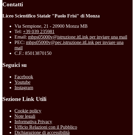
Contatti
Liceo Scientifico Statale "Paolo Frisi" di Monza
Via Sempione, 21 - 20900 Monza MB
Tel:
+39 039 235981
Email:
mbps05000v@istruzione.it
Link per inviare una mail
PEC:
mbps05000v@pec.istruzione.it
Link per inviare una
mail
C.F.: 85013870150
Seguici su
Facebook
Youtube
Instagram
Sezione Link Utili
Cookie policy
Note legali
Informativa Privacy
Ufficio Relazioni con il Pubblico
Dichiarazione di accessibilità