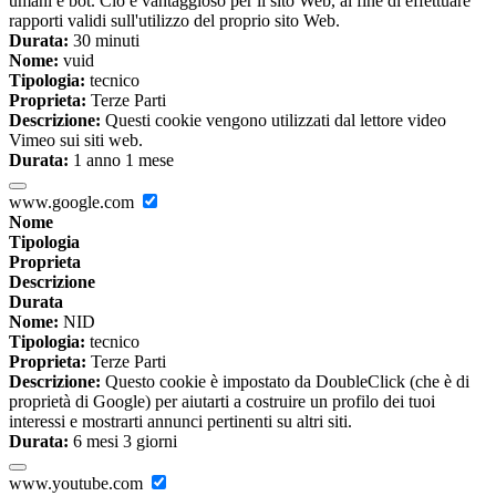
umani e bot. Ciò è vantaggioso per il sito Web, al fine di effettuare
rapporti validi sull'utilizzo del proprio sito Web.
Durata:
30 minuti
Nome:
vuid
Tipologia:
tecnico
Proprieta:
Terze Parti
Descrizione:
Questi cookie vengono utilizzati dal lettore video
Vimeo sui siti web.
Durata:
1 anno 1 mese
www.google.com
Nome
Tipologia
Proprieta
Descrizione
Durata
Nome:
NID
Tipologia:
tecnico
Proprieta:
Terze Parti
Descrizione:
Questo cookie è impostato da DoubleClick (che è di
proprietà di Google) per aiutarti a costruire un profilo dei tuoi
interessi e mostrarti annunci pertinenti su altri siti.
Durata:
6 mesi 3 giorni
www.youtube.com