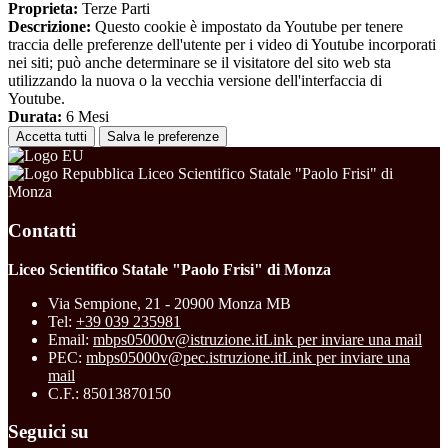
Proprieta:
Terze Parti
Descrizione:
Questo cookie è impostato da Youtube per tenere
traccia delle preferenze dell'utente per i video di Youtube incorporati
nei siti; può anche determinare se il visitatore del sito web sta
utilizzando la nuova o la vecchia versione dell'interfaccia di
Youtube.
Durata:
6 Mesi
Accetta tutti
Salva le preferenze
Liceo Scientifico Statale "Paolo Frisi" di
Monza
Contatti
Liceo Scientifico Statale "Paolo Frisi" di Monza
Via Sempione, 21 - 20900 Monza MB
Tel:
+39 039 235981
Email:
mbps05000v@istruzione.it
Link per inviare una mail
PEC:
mbps05000v@pec.istruzione.it
Link per inviare una
mail
C.F.: 85013870150
Seguici su