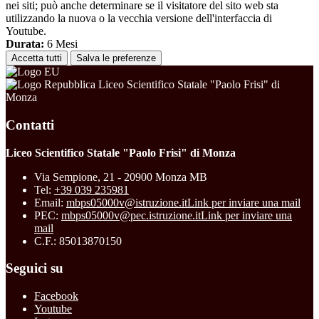
nei siti; può anche determinare se il visitatore del sito web sta
utilizzando la nuova o la vecchia versione dell'interfaccia di
Youtube.
Durata:
6 Mesi
Accetta tutti
Salva le preferenze
Liceo Scientifico Statale "Paolo Frisi" di
Monza
Contatti
Liceo Scientifico Statale "Paolo Frisi" di Monza
Via Sempione, 21 - 20900 Monza MB
Tel:
+39 039 235981
Email:
mbps05000v@istruzione.it
Link per inviare una mail
PEC:
mbps05000v@pec.istruzione.it
Link per inviare una
mail
C.F.: 85013870150
Seguici su
Facebook
Youtube