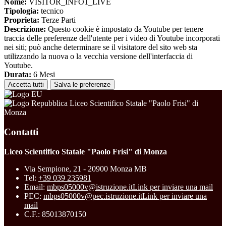
Nome:
VISITOR_INFO1_LIVE
Tipologia:
tecnico
Proprieta:
Terze Parti
Descrizione:
Questo cookie è impostato da Youtube per tenere
traccia delle preferenze dell'utente per i video di Youtube incorporati
nei siti; può anche determinare se il visitatore del sito web sta
utilizzando la nuova o la vecchia versione dell'interfaccia di
Youtube.
Durata:
6 Mesi
Accetta tutti
Salva le preferenze
Liceo Scientifico Statale "Paolo Frisi" di
Monza
Contatti
Liceo Scientifico Statale "Paolo Frisi" di Monza
Via Sempione, 21 - 20900 Monza MB
Tel:
+39 039 235981
Email:
mbps05000v@istruzione.it
Link per inviare una mail
PEC:
mbps05000v@pec.istruzione.it
Link per inviare una
mail
C.F.: 85013870150