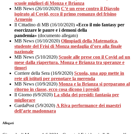
scuole migliori di Monza e Brianza
MB News (26/10/2020)
C’è un eroe contro il Diavolo
ispirato al Covid, ecco il primo romanzo del frisino
Armenio
Il Cittadino di MB (16/10/2020)
«Ecco il mio fantasy per
esorcizzare le paure e i demoni della
pandemia»
(documento allegato)
MB News (16/10/2020)
Olimpiadi della Matematica,
studente del Frisi di Monza medaglia d’oro alla finale
nazionale
MB News (5/10/2020)
Scuole alle prese con il Covid ad un
mese dalla riapertura. Monza e Brianza tra speranze e
timori
Corriere della Sera (16/9/2020)
Scuola, una app mette in
rete gli istituti per prenotare la merenda
MB News (10/9/2020)
Monza e la Brianza si preparano al
ritorno in classe, ecco cosa dicono i presidi
Il Giorno (6/9/2020)
La sfida dei presidi: fantasia per
migliorare
GardaPost (5/9/2020)
A Riva performance dei maestri
dell’arte madonnara
Allegati