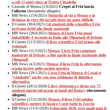
a soli 15 anni vince al Trofeo Cittadella
Giornale di Monza (1/6/2021)
Crepet al Frisi lancia
l'allarme
(documento allegato)
MB News (15/6/2021)
Maturità al via a Monza e in
Brianza, la voce dei presidi dopo un anno difficile
Il Giorno (30/4/2021)
Gli studenti dello scientifico Frisi
arrivano dritti alla finale nazionale
MB News (28/4/2021)
Monza, il Liceo Frisi quasi
imbattibile: è secondo in Italia alle Olimpiadi di Debate
Il Giorno (12/3/2021)
Il liceo scientifico Frisi primo alle
regionali
MB News (11/3/2021)
Monza, Liceo Frisi campione
lombardo di Debate: a fine aprile la finale nazionale delle
Olimpiadi
MB News (4/3/2021)
Monza: il liceo Frisi fa alternanza
scuola-lavoro nella società sportiva
MB News (29/1/2021)
Liceo Frisi di Monza, il Covid si
“combatte” anche con una settimana di didattica
alternativa
Il Giorno (20/12/2020)
Libri, elettronica e divise per 75
studenti meritevoli grazie ai fondi del Rotary
(documento
allegato)
Il Giorno (15/11/2020)
Monza: il liceo Frisi miglior
scientifico, mentre il classico Curie batte lo Zucchi
MB News (13/11/2020)
Eduscopio 2020, ecco quali sono le