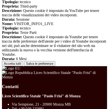
Tipologia:
tecnico
Proprieta:
Third-party
Descrizione:
Questo cookie è impostato da YouTube per tenere
traccia delle visualizzazioni dei video incorporati.
Durata:
Sessione
Nome:
VISITOR_INFO1_LIVE
Tipologia:
tecnico
Proprieta:
Terze Parti
Descrizione:
Questo cookie è impostato da Youtube per tenere
traccia delle preferenze dell'utente per i video di Youtube incorporati
nei siti; può anche determinare se il visitatore del sito web sta
utilizzando la nuova o la vecchia versione dell'interfaccia di
Youtube.
Durata:
6 Mesi
Accetta tutti
Salva le preferenze
Liceo Scientifico Statale "Paolo Frisi" di
Monza
Contatti
Liceo Scientifico Statale "Paolo Frisi" di Monza
Via Sempione, 21 - 20900 Monza MB
Tel:
+39 039 235981