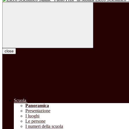
close
Scuola
Panoramica
Presentazione
I luoghi
Le persone
I numeri della scuola