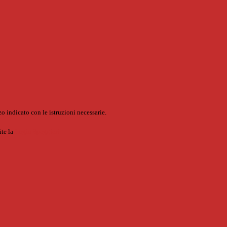
o indicato con le istruzioni necessarie.
ite la
Login Spaggiari