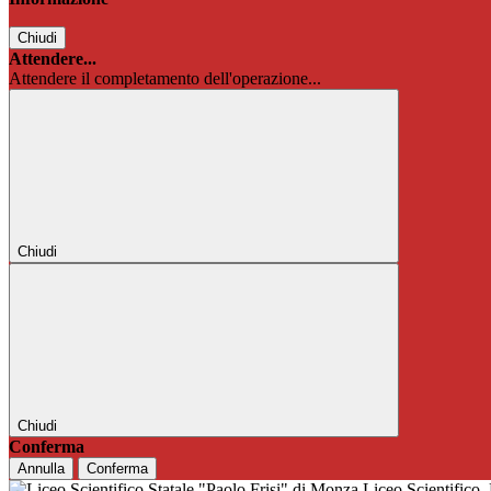
Chiudi
Attendere...
Attendere il completamento dell'operazione...
Chiudi
Chiudi
Conferma
Annulla
Conferma
Liceo Scientifico