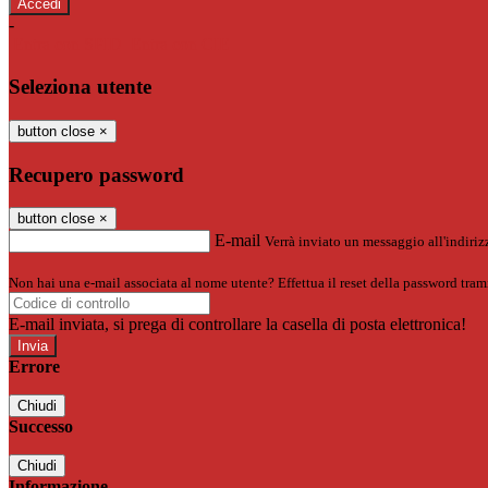
-
Entra con SPID
Entra con CIE
Seleziona utente
button close
×
Recupero password
button close
×
E-mail
Verrà inviato un messaggio all'indirizz
Non hai una e-mail associata al nome utente? Effettua il reset della password tram
E-mail inviata, si prega di controllare la casella di posta elettronica!
Errore
Chiudi
Successo
Chiudi
Informazione