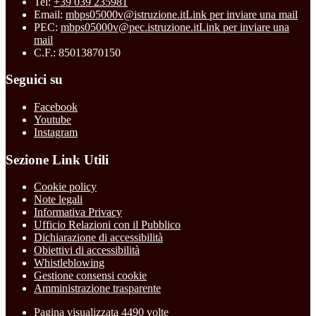
Tel:
+39 039 235981
Email:
mbps05000v@istruzione.it
Link per inviare una mail
PEC:
mbps05000v@pec.istruzione.it
Link per inviare una
mail
C.F.: 85013870150
Seguici su
Facebook
Youtube
Instagram
Sezione Link Utili
Cookie policy
Note legali
Informativa Privacy
Ufficio Relazioni con il Pubblico
Dichiarazione di accessibilità
Obiettivi di accessibilità
Whistleblowing
Gestione consensi cookie
Amministrazione trasparente
Pagina visualizzata
4490
volte