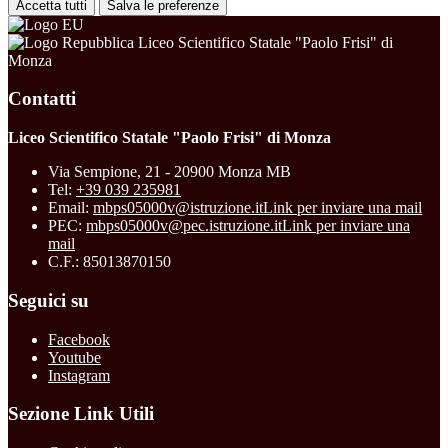
Accetta tutti
Salva le preferenze
Liceo Scientifico Statale "Paolo Frisi" di
Monza
Contatti
Liceo Scientifico Statale "Paolo Frisi" di Monza
Via Sempione, 21 - 20900 Monza MB
Tel:
+39 039 235981
Email:
mbps05000v@istruzione.it
Link per inviare una mail
PEC:
mbps05000v@pec.istruzione.it
Link per inviare una
mail
C.F.: 85013870150
Seguici su
Facebook
Youtube
Instagram
Sezione Link Utili