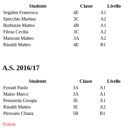
Studente
Classe
Livello
Segalini Francesca
4E
A1
Specchio Martina
3C
A2
Burburan Matteo
4B
A1
Filosa Cecilia
3C
A2
Manzoni Matteo
3A
A2
Rinaldi Matteo
4E
B1
A.S. 2016/17
Studente
Classe
Livello
Fossati Paolo
3A
A1
Maino Marco
3A
A1
Pennarola Giorgia
3E
A1
Rinaldi Matteo
3E
A2
Pirovano Chiara
5B
B1
Notizie