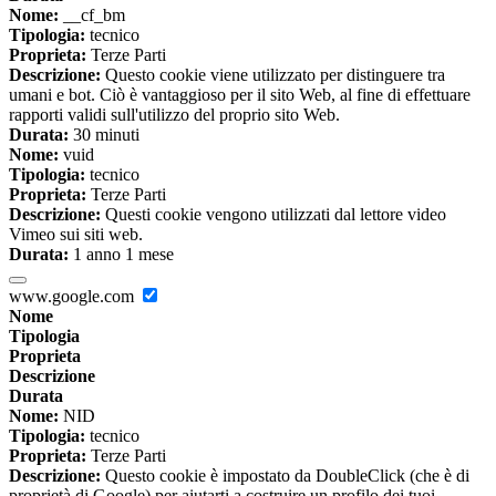
Nome:
__cf_bm
Tipologia:
tecnico
Proprieta:
Terze Parti
Descrizione:
Questo cookie viene utilizzato per distinguere tra
umani e bot. Ciò è vantaggioso per il sito Web, al fine di effettuare
rapporti validi sull'utilizzo del proprio sito Web.
Durata:
30 minuti
Nome:
vuid
Tipologia:
tecnico
Proprieta:
Terze Parti
Descrizione:
Questi cookie vengono utilizzati dal lettore video
Vimeo sui siti web.
Durata:
1 anno 1 mese
www.google.com
Nome
Tipologia
Proprieta
Descrizione
Durata
Nome:
NID
Tipologia:
tecnico
Proprieta:
Terze Parti
Descrizione:
Questo cookie è impostato da DoubleClick (che è di
proprietà di Google) per aiutarti a costruire un profilo dei tuoi