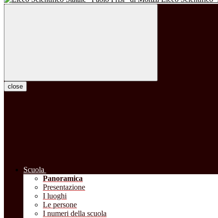
close
Scuola
Panoramica
Presentazione
I luoghi
Le persone
I numeri della scuola