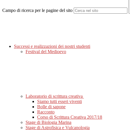
Campo di ricerca per le pagine del sito
Successi e realizzazioni dei nostri studenti
Festival del Medioevo
Laboratorio di scrittura creativa
Siamo tutti esseri viventi
Bolle di sapone
Racconto
Corso di Scrittura Creativa 2017/18
Stage di Biologia Marina
Stage di Astrofisica e Vulcanologia