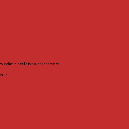
o indicato con le istruzioni necessarie.
ite la
Login Spaggiari