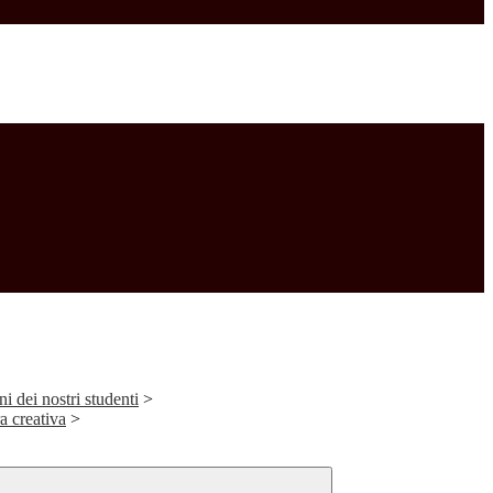
ni dei nostri studenti
>
ra creativa
>