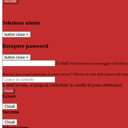
-
Entra con SPID
Entra con CIE
Seleziona utente
button close
×
Recupero password
button close
×
E-mail
Verrà inviato un messaggio all'indirizz
Non hai una e-mail associata al nome utente? Effettua il reset della password tram
E-mail inviata, si prega di controllare la casella di posta elettronica!
Errore
Chiudi
Successo
Chiudi
Informazione