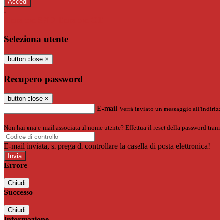
-
Entra con SPID
Entra con CIE
Seleziona utente
button close
×
Recupero password
button close
×
E-mail
Verrà inviato un messaggio all'indirizz
Non hai una e-mail associata al nome utente? Effettua il reset della password tram
E-mail inviata, si prega di controllare la casella di posta elettronica!
Errore
Chiudi
Successo
Chiudi
Informazione