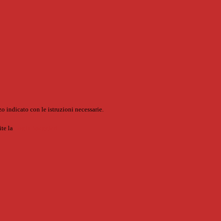
o indicato con le istruzioni necessarie.
ite la
Login Spaggiari