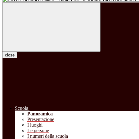
close
Scuola
Panoramica
Presentazione
I luoghi
Le persone
I numeri della scuola